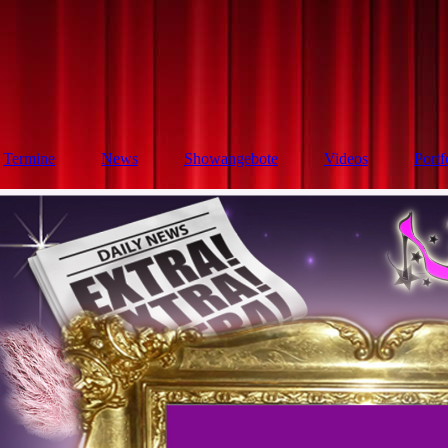
Termine
News
Showangebote
Videos
Portf